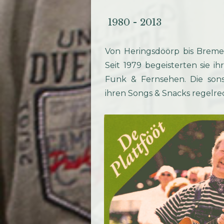
1980 - 2013
Von Heringsdöörp bis Breme
Seit 1979 begeisterten sie i
Funk & Fernsehen. Die son
ihren Songs & Snacks regelr