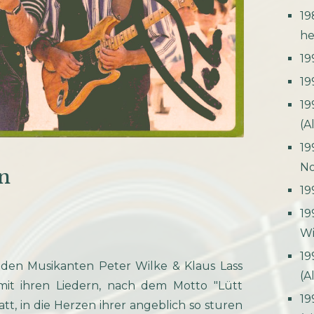
19
he
19
19
19
(A
19
No
en
19
19
Wi
19
eiden Musikanten Peter Wilke & Klaus Lass
(A
it ihren Liedern, nach dem Motto "Lütt
19
tt, in die Herzen ihrer angeblich so sturen