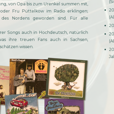
(S
Jung, von Opa bis zum Urenkel summen mit,
20
oder Fru Püttelkow im Radio erklingen;
(A
s des Nordens geworden sind. Für alle
20
hrer Songs auch in Hochdeutsch, natürlich
20
was ihre treuen Fans auch in Sachsen,
(A
chätzen wissen.
20
Ja