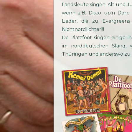
Landsleute singen. Alt und 
wenn z.B. Disco up'n Dörp 
Lieder, die zu Evergreen
Nichtnordlichter!!!
De Plattfööt singen einige i
im norddeutschen Slang, 
Thüringen und anderswo zu s