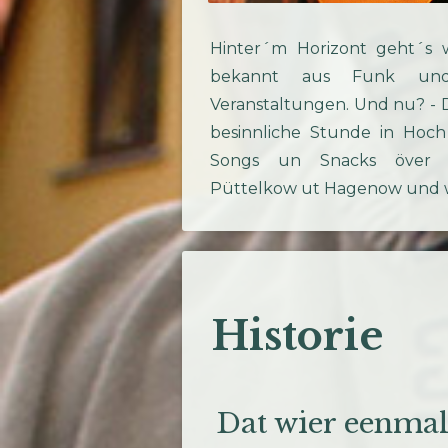
Hinter´m Horizont geht´s w
bekannt aus Funk und
Veranstaltungen. Und nu? - De
besinnliche Stunde in Hoch
Songs un Snacks över d
Püttelkow ut Hagenow und wa
Historie
Dat wier eenma