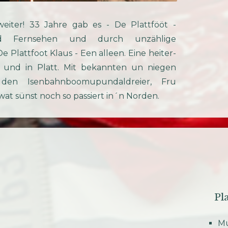
eiter! 33 Jahre gab es - De Plattfööt -
 Fernsehen und durch unzählige
 Plattfoot Klaus - Een alleen. Eine heiter-
 und in Platt. Mit bekannten un niegen
en Isenbahnboomupundaldreier, Fru
t sünst noch so passiert in´n Norden.
Pl
l
Mu