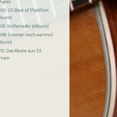
ingle)
00: 20 Best of Plattfööt
lbum)
05: Kofferradio (Album)
08: Ümmer noch eenmol
lbum)
15: Das Beste aus 33
hren