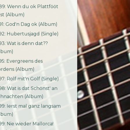
89: Wenn du ok Plattfööt
st (Album)
91: God'n Dag ok (Album)
92: Hubertusjagd (Single)
93: Wat is denn dat??
lbum)
95: Evergreens des
rdens (Album)
97: Rolf mit'n Golf (Single)
98: Wat is dat Schönst' an
hnachten (Album)
99: Ierst mal ganz langsam
lbum)
99: Nie wieder Mallorca!