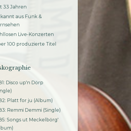
it 33 Jahren
kannt aus Funk &
rnsehen
hllosen Live-Konzerten
er 100 produzierte Titel
skographie
81: Disco up'n Dörp
ingle)
82: Platt for ju (Album)
83: Remmi Demmi (Single)
85: Songs ut Meckelbörg'
lbum)