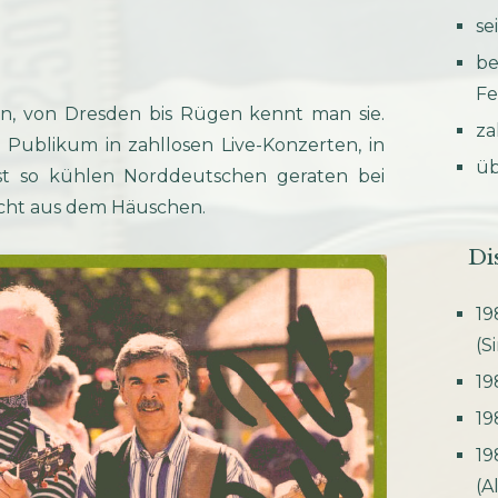
se
be
Fe
n, von Dresden bis Rügen kennt man sie.
za
hr Publikum in zahllosen Live-Konzerten, in
üb
st so kühlen Norddeutschen geraten bei
echt aus dem Häuschen.
Di
19
(S
19
19
19
(A