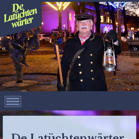
«
»
De Latüchtenwärter