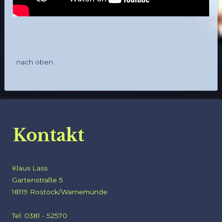
nach oben
Kontakt
Klaus Lass
Gartenstraße 5
18119 Rostock/Warnemünde
Tel: 0381 - 52570